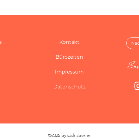
Entdecke die Türkische
Insi
Riviera: von Antalya nach Kas
perf
- meine Lieblingsroute
West
e
Kontakt
Nac
Bürozeiten
Impressum
Datenschutz
©2025 by saskiaberrin