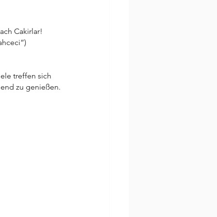
ach Cakirlar! 
ahceci”)
le treffen sich 
end zu genießen.