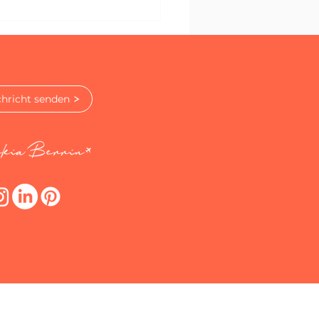
der-Guide für den
ekten Roadtrip im
en der Türkei!
hricht senden