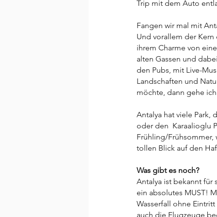
Trip mit dem Auto entla
Fangen wir mal mit An
Und vorallem der Kern d
ihrem Charme von einer
alten Gassen und dabei
den Pubs, mit Live-Musi
Landschaften und Natur
möchte, dann gehe ich 
Antalya hat viele Park,
oder den  Karaalioglu Pa
Frühling/Frühsommer, 
tollen Blick auf den Ha
Was gibt es noch?
Antalya ist bekannt für 
ein absolutes MUST! Me
Wasserfall ohne Eintrit
auch die Flugzeuge be