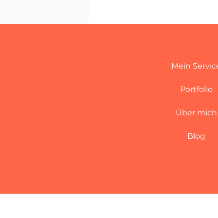
Ist Antalya eine Reise wert?
Alles, was du darüber wissen
solltest!
Mein Servic
Portfolio
Über mich
Blog