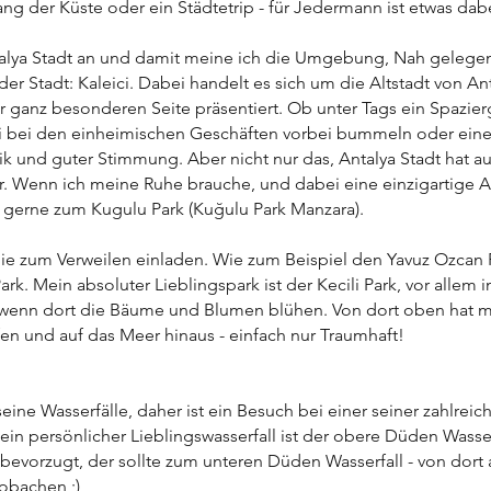
ng der Küste oder ein Städtetrip - für Jedermann ist etwas dab
talya Stadt an und damit meine ich die Umgebung, Nah gelege
er Stadt: Kaleici. Dabei handelt es sich um die Altstadt von Anta
 ganz besonderen Seite präsentiert. Ob unter Tags ein Spazier
 bei den einheimischen Geschäften vorbei bummeln oder eine 
k und guter Stimmung. Aber nicht nur das, Antalya Stadt hat au
. Wenn ich meine Ruhe brauche, und dabei eine einzigartige A
gerne zum Kugulu Park (Kuğulu Park Manzara). 
 die zum Verweilen einladen. Wie zum Beispiel den Yavuz Ozcan Pa
rk. Mein absoluter Lieblingspark ist der Kecili Park, vor allem i
wenn dort die Bäume und Blumen blühen. Von dort oben hat m
fen und auf das Meer hinaus - einfach nur Traumhaft! 
seine Wasserfälle, daher ist ein Besuch bei einer seiner zahlreic
in persönlicher Lieblingswasserfall ist der obere Düden Wasser
t bevorzugt, der sollte zum unteren Düden Wasserfall - von dort
obachen ;)