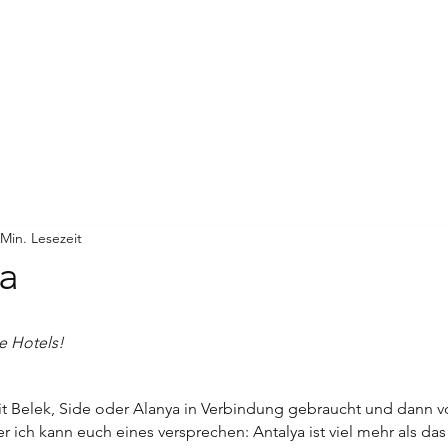
WORK WITH ME
ÜBER MICH
 Min. Lesezeit
ya
ve Hotels!
it Belek, Side oder Alanya in Verbindung gebraucht und dann v
ber ich kann euch eines versprechen: Antalya ist viel mehr als d