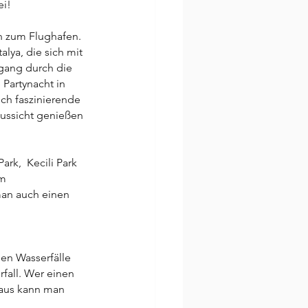
ei!
n zum Flughafen. 
lya, die sich mit 
gang durch die 
Partynacht in 
ch faszinierende 
ussicht genießen 
rk,  Kecili Park  
m 
an auch einen 
hen Wasserfälle 
fall. Wer einen 
 aus kann man 