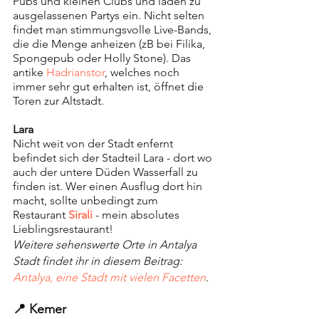
Pubs und kleinen Clubs und laden zu 
ausgelassenen Partys ein. Nicht selten 
findet man stimmungsvolle Live-Bands, 
die die Menge anheizen (zB bei Filika, 
Spongepub oder Holly Stone). Das 
antike 
Hadrianstor
, welches noch 
immer sehr gut erhalten ist, öffnet die 
Toren zur Altstadt. 
Lara
Nicht weit von der Stadt enfernt 
befindet sich der Stadteil Lara - dort wo 
auch der untere Düden Wasserfall zu 
finden ist. Wer einen Ausflug dort hin 
macht, sollte unbedingt zum 
Restaurant 
Sirali
 - mein absolutes 
Lieblingsrestaurant!
Weitere sehenswerte Orte in Antalya 
Stadt findet ihr in diesem Beitrag: 
Antalya, eine Stadt mit vielen Facetten
.
📍 Kemer