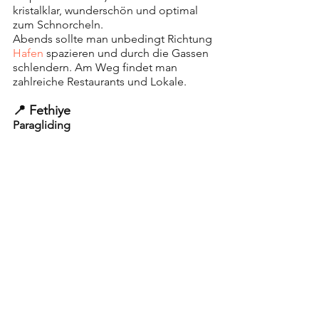
kristalklar, wunderschön und optimal 
zum Schnorcheln.
Abends sollte man unbedingt Richtung 
Hafen 
spazieren und durch die Gassen 
schlendern. Am Weg findet man 
zahlreiche Restaurants und Lokale. 
📍 Fethiye
Paragliding
Absolutes MUST in Fethiye ist 
Paragliding - der Blick von oben ist 
atemberaubend und absolut 
empfehlenswert. Leider etwas teuer 
aber trotzdem ein einmaliges Erlebnis. 
Entlang dem Strand findet man einige 
Anbieter dafür.
Kelebelik Vadisi 
Ist man auf der Suche nach einer 
atemberaubenden 
Aussichtsplattform
, 
dann muss man unbedingt da hin. Von 
der Straße aus, geht man bei einem 