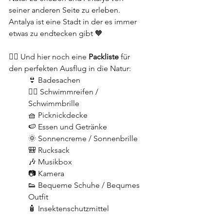
seiner anderen Seite zu erleben. 
Antalya ist eine Stadt in der es immer 
etwas zu endtecken gibt 🧡
👉🏼 Und hier noch eine 
Packliste
 für 
den perfekten Ausflug in die Natur:
👙 Badesachen
🏊‍♂️ Schwimmreifen / 
Schwimmbrille
🧺 Picknickdecke 
🍉 Essen und Getränke
🌞 Sonnencreme / Sonnenbrille
🎒 Rucksack
🎶 Musikbox
📷 Kamera
👟 Bequeme Schuhe / Bequmes 
Outfit
🧴 Insektenschutzmittel