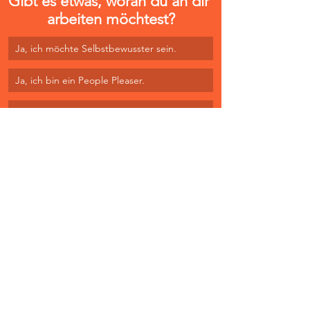
Gibt es etwas, woran du an dir 
arbeiten möchtest?
Ja, ich möchte Selbstbewusster sein.
Ja, ich bin ein People Pleaser.
Ja, da gibt es etwas woran ich arbeiten 
möchte.
Nein, es passt alles so wie es ist.
Selbstfindung
Antalya
journaling
Umfrage
ALLTAG, BUSINESS & WACHSTUM