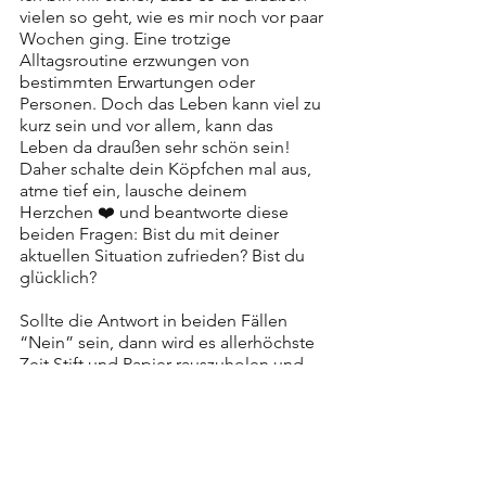
vielen so geht, wie es mir noch vor paar 
Wochen ging. Eine trotzige 
Alltagsroutine erzwungen von 
bestimmten Erwartungen oder 
Personen. Doch das Leben kann viel zu 
kurz sein und vor allem, kann das 
Leben da draußen sehr schön sein! 
Daher schalte dein Köpfchen mal aus, 
atme tief ein, lausche deinem 
Herzchen ❤️ und beantworte diese 
beiden Fragen: Bist du mit deiner 
aktuellen Situation zufrieden? Bist du 
glücklich? 
Sollte die Antwort in beiden Fällen 
“Nein” sein, dann wird es allerhöchste 
Zeit Stift und Papier rauszuholen und 
an DEINEM Masterplan 2022 zu 
arbeiten.
Bist du neugierig geworden? Mehr zu 
meiner Reise erfährt ihr in meinen 
anderen Beiträgen, auf 
YouTube
 oder 